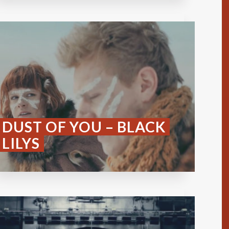
DUST OF YOU – BLACK
LILYS