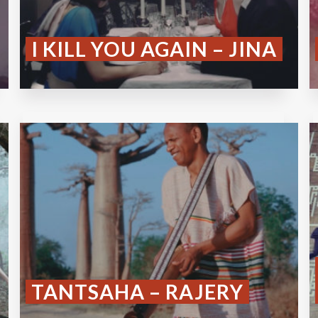
I KILL YOU AGAIN – JINA
TANTSAHA – RAJERY